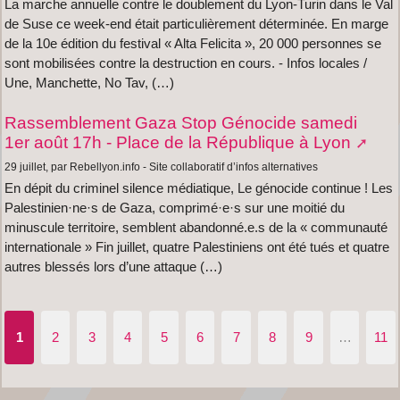
La marche annuelle contre le doublement du Lyon-Turin dans le Val
de Suse ce week-end était particulièrement déterminée. En marge
de la 10e édition du festival « Alta Felicita », 20 000 personnes se
sont mobilisées contre la destruction en cours. - Infos locales /
Une, Manchette, No Tav, (…)
Rassemblement Gaza Stop Génocide samedi
1er août 17h - Place de la République à Lyon
29 juillet, par Rebellyon.info - Site collaboratif d’infos alternatives
En dépit du criminel silence médiatique, Le génocide continue ! Les
Palestinien·ne·s de Gaza, comprimé·e·s sur une moitié du
minuscule territoire, semblent abandonné.e.s de la « communauté
internationale » Fin juillet, quatre Palestiniens ont été tués et quatre
autres blessés lors d’une attaque (…)
1
2
3
4
5
6
7
8
9
…
11