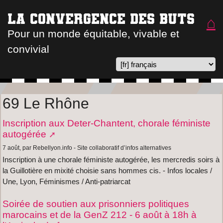
La convergence des buts
⌂
Pour un monde équitable, vivable et
convivial
69 Le Rhône
Inscription aux Deter-Chantent, chorale féministe
autogérée
7 août, par Rebellyon.info - Site collaboratif d’infos alternatives
Inscription à une chorale féministe autogérée, les mercredis soirs à
la Guillotière en mixité choisie sans hommes cis. - Infos locales /
Une, Lyon, Féminismes / Anti-patriarcat
Soirée de soutien aux prisonniers politiques
marocains et de la GenZ 212 - 6 août à 18h à