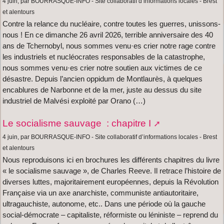
4 juin, par BOURRASQUE-INFO - Site collaboratif d’informations locales - Brest
et alentours
Contre la relance du nucléaire, contre toutes les guerres, unissons-
nous ! En ce dimanche 26 avril 2026, terrible anniversaire des 40
ans de Tchernobyl, nous sommes venu·es crier notre rage contre
les industriels et nucléocrates responsables de la catastrophe,
nous sommes venu·es crier notre soutien aux victimes de ce
désastre. Depuis l’ancien oppidum de Montlaurès, à quelques
encablures de Narbonne et de la mer, juste au dessus du site
industriel de Malvési exploité par Orano (…)
Le socialisme sauvage : chapitre I
4 juin, par BOURRASQUE-INFO - Site collaboratif d’informations locales - Brest
et alentours
Nous reproduisons ici en brochures les différents chapitres du livre
« le socialisme sauvage », de Charles Reeve. Il retrace l’histoire de
diverses luttes, majoritairement européennes, depuis la Révolution
Française via un axe anarchiste, communiste antiautoritaire,
ultragauchiste, autonome, etc.. Dans une période où la gauche
social-démocrate – capitaliste, réformiste ou léniniste – reprend du