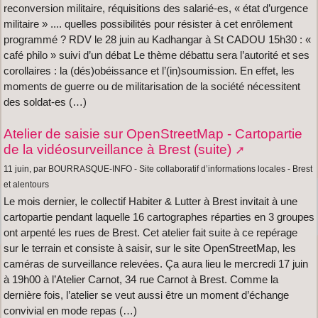
reconversion militaire, réquisitions des salarié-es, « état d’urgence
militaire » .... quelles possibilités pour résister à cet enrôlement
programmé ? RDV le 28 juin au Kadhangar à St CADOU 15h30 : «
café philo » suivi d’un débat Le thème débattu sera l’autorité et ses
corollaires : la (dés)obéissance et l’(in)soumission. En effet, les
moments de guerre ou de militarisation de la société nécessitent
des soldat-es (…)
Atelier de saisie sur OpenStreetMap - Cartopartie
de la vidéosurveillance à Brest (suite)
11 juin, par BOURRASQUE-INFO - Site collaboratif d’informations locales - Brest
et alentours
Le mois dernier, le collectif Habiter & Lutter à Brest invitait à une
cartopartie pendant laquelle 16 cartographes réparties en 3 groupes
ont arpenté les rues de Brest. Cet atelier fait suite à ce repérage
sur le terrain et consiste à saisir, sur le site OpenStreetMap, les
caméras de surveillance relevées. Ça aura lieu le mercredi 17 juin
à 19h00 à l’Atelier Carnot, 34 rue Carnot à Brest. Comme la
dernière fois, l’atelier se veut aussi être un moment d’échange
convivial en mode repas (…)